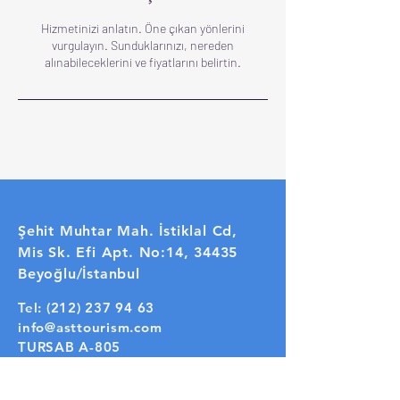
Hizmetinizi anlatın. Öne çıkan yönlerini
vurgulayın. Sunduklarınızı, nereden
alınabileceklerini ve fiyatlarını belirtin.
Şehit Muhtar Mah. İstiklal Cd,
Mis Sk. Efi Apt. No:14, 34435
Beyoğlu/İstanbul
Tel:
(212) 237 94 63
info@asttourism.com
TURSAB A-805
Privacy Policy