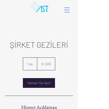
ŞİRKET GEZİLERİ
₺1.500
Türk
1 sa.
1
₺1.500
lirası
s
a
Hemen Yer Ayırt
Hizmet Açıklaması